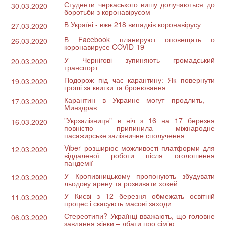
Студенти черкаського вишу долучаються до
30.03.2020
боротьби з коронавірусом
В Україні - вже 218 випадків коронавірусу
27.03.2020
В Facebook планируют оповещать о
26.03.2020
коронавирусе COVID-19
У Чернігові зупиняють громадський
20.03.2020
транспорт
Подорож під час карантину: Як повернути
19.03.2020
гроші за квитки та бронювання
Карантин в Украине могут продлить, –
17.03.2020
Минздрав
"Укрзалізниця" в ніч з 16 на 17 березня
16.03.2020
повністю припинила міжнародне
пасажирське залізничне сполучення
Viber розширює можливості платформи для
12.03.2020
віддаленої роботи після оголошення
пандемії
У Кропивницькому пропонують збудувати
12.03.2020
льодову арену та розвивати хокей
У Києві з 12 березня обмежать освітній
11.03.2020
процес і скасують масові заходи
Стереотипи? Українці вважають, що головне
06.03.2020
завдання жінки – дбати про сім’ю