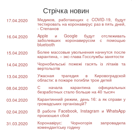
Стрічка новин
Медиков, работающих с COVID-19, будут
17.04.2020
тестировать на коронавирус раз в пять дней,
- Степанов
Apple и Google будут отслеживать
16.04.2020
заболевших коронавирусом с помощью
bluetooth
Более массовые увольнения начнутся после
15.04.2020
карантина, – экс-глава Госслужбы занятости
Чорнобильські пожежі гасять із літаків та
14.04.2020
вертольотів
Ужасная трагедия в Кировоградской
13.04.2020
области: в пожаре погибли трое детей
С начала карантина официальных
08.04.2020
безработных стало больше на 40 тысяч
Карантинний режим, день 16: а як справи у
03.04.2020
громадських організацій?
В работе Facebook, Instagram и WhatsApp
02.04.2020
произошел сбой
Коронавірус: Чорногорія запровадила
31.03.2020
комендантську годину