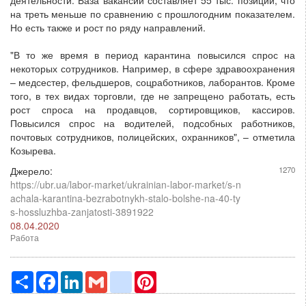
на треть меньше по сравнению с прошлогодним показателем.
Но есть также и рост по ряду направлений.
"В то же время в период карантина повысился спрос на
некоторых сотрудников. Например, в сфере здравоохранения
– медсестер, фельдшеров, соцработников, лаборантов. Кроме
того, в тех видах торговли, где не запрещено работать, есть
рост спроса на продавцов, сортировщиков, кассиров.
Повысился спрос на водителей, подсобных работников,
почтовых сотрудников, полицейских, охранников", – отметила
Козырева.
Джерело:
1270
https://ubr.ua/labor-market/ukrainian-labor-market/s-n
achala-karantina-bezrabotnykh-stalo-bolshe-na-40-ty
s-hossluzhba-zanjatosti-3891922
08.04.2020
Работа
Ресурс
Facebook
LinkedIn
Gmail
google_bookmarks
Pinterest