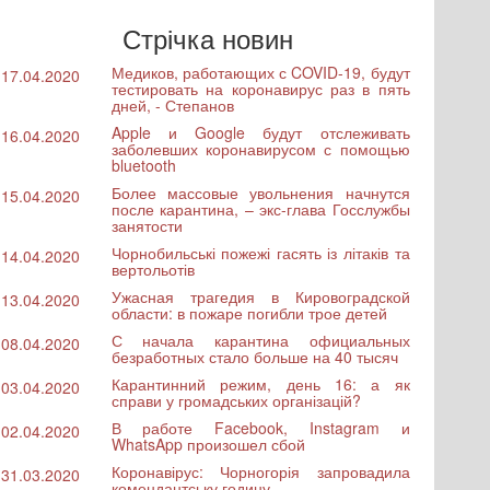
Стрічка новин
Медиков, работающих с COVID-19, будут
17.04.2020
тестировать на коронавирус раз в пять
дней, - Степанов
Apple и Google будут отслеживать
16.04.2020
заболевших коронавирусом с помощью
bluetooth
Более массовые увольнения начнутся
15.04.2020
после карантина, – экс-глава Госслужбы
занятости
Чорнобильські пожежі гасять із літаків та
14.04.2020
вертольотів
Ужасная трагедия в Кировоградской
13.04.2020
области: в пожаре погибли трое детей
С начала карантина официальных
08.04.2020
безработных стало больше на 40 тысяч
Карантинний режим, день 16: а як
03.04.2020
справи у громадських організацій?
В работе Facebook, Instagram и
02.04.2020
WhatsApp произошел сбой
Коронавірус: Чорногорія запровадила
31.03.2020
комендантську годину