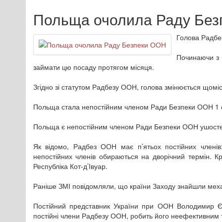
Польща очолила Раду Без
Голова Радбе
Починаючи з 
займати цю посаду протягом місяця.
Згідно зі статутом Радбезу ООН, голова змінюється щомі
Польща стала непостійним членом Ради Безпеки ООН 1 січ
Польща є непостійним членом Ради Безпеки ООН ушосте.
Як відомо, Радбез ООН має п’ятьох постійних членів
непостійних членів обираються на дворічний термін. Крі
Республіка Кот-д’Івуар.
Раніше ЗМІ повідомляли, що країни Заходу знайшли механ
Постійний представник України при ООН Володимир Єл
постійні члени Радбезу ООН, робить його неефективним т