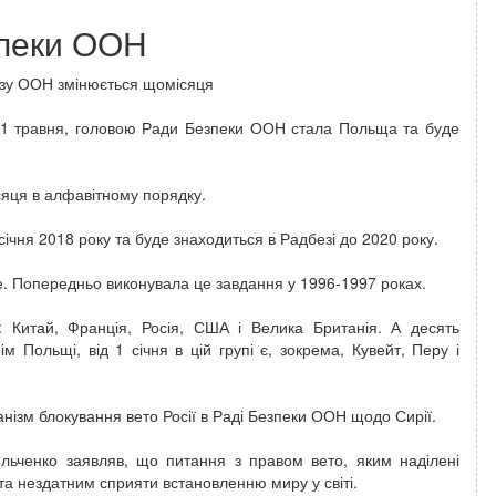
пеки ООН
зу ООН змінюється щомісяця
1 травня, головою Ради Безпеки ООН стала Польща та буде
сяця в алфавітному порядку.
ня 2018 року та буде знаходиться в Радбезі до 2020 року.
 Попередньо виконувала це завдання у 1996-1997 роках.
: Китай, Франція, Росія, США і Велика Британія. А десять
м Польщі, від 1 січня в цій групі є, зокрема, Кувейт, Перу і
ізм блокування вето Росії в Раді Безпеки ООН щодо Сирії.
ьченко заявляв, що питання з правом вето, яким наділені
а нездатним сприяти встановленню миру у світі.