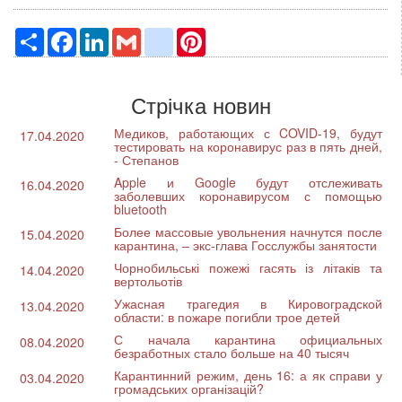
Ресурс
Facebook
LinkedIn
Gmail
google_bookmarks
Pinterest
Стрічка новин
Медиков, работающих с COVID-19, будут
17.04.2020
тестировать на коронавирус раз в пять дней,
- Степанов
Apple и Google будут отслеживать
16.04.2020
заболевших коронавирусом с помощью
bluetooth
Более массовые увольнения начнутся после
15.04.2020
карантина, – экс-глава Госслужбы занятости
Чорнобильські пожежі гасять із літаків та
14.04.2020
вертольотів
Ужасная трагедия в Кировоградской
13.04.2020
области: в пожаре погибли трое детей
С начала карантина официальных
08.04.2020
безработных стало больше на 40 тысяч
Карантинний режим, день 16: а як справи у
03.04.2020
громадських організацій?