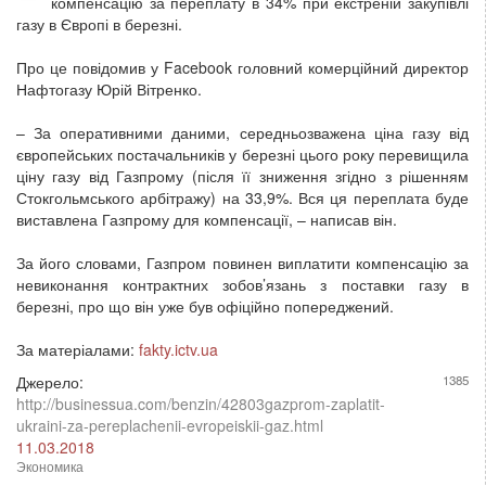
компенсацію за переплату в 34% при екстреній закупівлі
газу в Європі в березні.
Про це повідомив у Facebook головний комерційний директор
Нафтогазу Юрій Вітренко.
– За оперативними даними, середньозважена ціна газу від
європейських постачальників у березні цього року перевищила
ціну газу від Газпрому (після її зниження згідно з рішенням
Стокгольмського арбітражу) на 33,9%. Вся ця переплата буде
виставлена ​​Газпрому для компенсації, – написав він.
За його словами, Газпром повинен виплатити компенсацію за
невиконання контрактних зобов’язань з поставки газу в
березні, про що він уже був офіційно попереджений.
За матеріалами:
fakty.ictv.ua
Джерело:
1385
http://businessua.com/benzin/42803gazprom-zaplatit-
ukraini-za-pereplachenii-evropeiskii-gaz.html
11.03.2018
Экономика