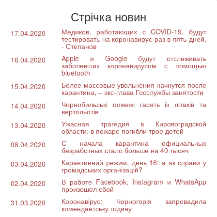
Стрічка новин
Медиков, работающих с COVID-19, будут
17.04.2020
тестировать на коронавирус раз в пять дней,
- Степанов
Apple и Google будут отслеживать
16.04.2020
заболевших коронавирусом с помощью
bluetooth
Более массовые увольнения начнутся после
15.04.2020
карантина, – экс-глава Госслужбы занятости
Чорнобильські пожежі гасять із літаків та
14.04.2020
вертольотів
Ужасная трагедия в Кировоградской
13.04.2020
области: в пожаре погибли трое детей
С начала карантина официальных
08.04.2020
безработных стало больше на 40 тысяч
Карантинний режим, день 16: а як справи у
03.04.2020
громадських організацій?
В работе Facebook, Instagram и WhatsApp
02.04.2020
произошел сбой
Коронавірус: Чорногорія запровадила
31.03.2020
комендантську годину