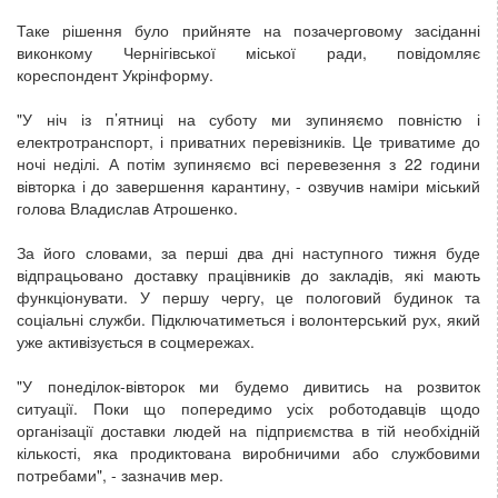
Таке рішення було прийняте на позачерговому засіданні
виконкому Чернігівської міської ради, повідомляє
кореспондент Укрінформу.
"У ніч із п’ятниці на суботу ми зупиняємо повністю і
електротранспорт, і приватних перевізників. Це триватиме до
ночі неділі. А потім зупиняємо всі перевезення з 22 години
вівторка і до завершення карантину, - озвучив наміри міський
голова Владислав Атрошенко.
За його словами, за перші два дні наступного тижня буде
відпрацьовано доставку працівників до закладів, які мають
функціонувати. У першу чергу, це пологовий будинок та
соціальні служби. Підключатиметься і волонтерський рух, який
уже активізується в соцмережах.
"У понеділок-вівторок ми будемо дивитись на розвиток
ситуації. Поки що попередимо усіх роботодавців щодо
організації доставки людей на підприємства в тій необхідній
кількості, яка продиктована виробничими або службовими
потребами", - зазначив мер.