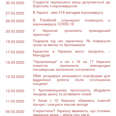
Студенти черкаського вишу долучаються до
30.03.2020
боротьби з коронавірусом
В Україні - вже 218 випадків коронавірусу
27.03.2020
В Facebook планируют оповещать о
26.03.2020
коронавирусе COVID-19
У Чернігові зупиняють громадський
20.03.2020
транспорт
Подорож під час карантину: Як повернути
19.03.2020
гроші за квитки та бронювання
Карантин в Украине могут продлить, –
17.03.2020
Минздрав
"Укрзалізниця" в ніч з 16 на 17 березня
16.03.2020
повністю припинила міжнародне
пасажирське залізничне сполучення
Viber розширює можливості платформи для
12.03.2020
віддаленої роботи після оголошення
пандемії
У Кропивницькому пропонують збудувати
12.03.2020
льодову арену та розвивати хокей
У Києві з 12 березня обмежать освітній
11.03.2020
процес і скасують масові заходи
Стереотипи? Українці вважають, що головне
06.03.2020
завдання жінки – дбати про сім’ю