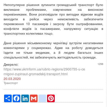
Непопулярне рішення зупинити громадський транспорт було
викликане проблемами, озвученими на виконкомі
перевізниками. Вони розповідали про випадки відмови водіїв
виходити в рейси через неможливість забезпечити
перевезення 10 пасажирів і загрозу бути оштрафованими,
конфлікти водіїв із пасажирами, напружену ситуацію в
транспортних колективах тощо.
Дане рішення міськвиконкому чернігівці зустріли негативними
коментарями у соцмережах. Адже на роботу доводиться
їздити не тільки медикам, а й людям багатьох інших
спеціальностей, які забезпечують життєдіяльність громади.
Джерело:
1298
https://www.ukrinform.ua/rubric-regions/2900755-u-ce
rnigovi-zupinaut-gromadskij-transport.html
20.03.2020
Транспорт
Ресурс
Facebook
LinkedIn
Gmail
google_bookmarks
Pinterest