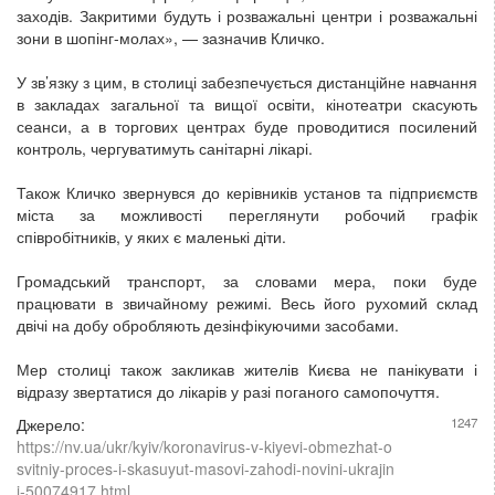
заходів. Закритими будуть і розважальні центри і розважальні
зони в шопінг-молах», — зазначив Кличко.
У зв’язку з цим, в столиці забезпечується дистанційне навчання
в закладах загальної та вищої освіти, кінотеатри скасують
сеанси, а в торгових центрах буде проводитися посилений
контроль, чергуватимуть санітарні лікарі.
Також Кличко звернувся до керівників установ та підприємств
міста за можливості переглянути робочий графік
співробітників, у яких є маленькі діти.
Громадський транспорт, за словами мера, поки буде
працювати в звичайному режимі. Весь його рухомий склад
двічі на добу обробляють дезінфікуючими засобами.
Мер столиці також закликав жителів Києва не панікувати і
відразу звертатися до лікарів у разі поганого самопочуття.
Джерело:
1247
https://nv.ua/ukr/kyiv/koronavirus-v-kiyevi-obmezhat-o
svitniy-proces-i-skasuyut-masovi-zahodi-novini-ukrajin
i-50074917.html