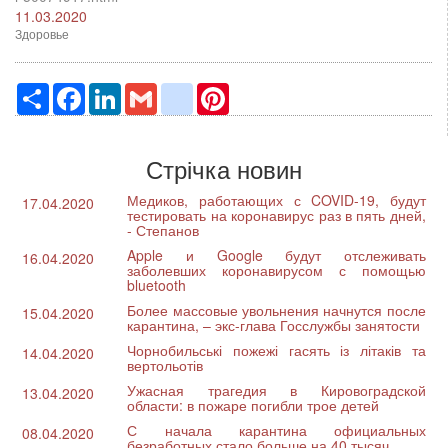
11.03.2020
Здоровье
Ресурс
Facebook
LinkedIn
Gmail
google_bookmarks
Pinterest
Стрічка новин
Медиков, работающих с COVID-19, будут
17.04.2020
тестировать на коронавирус раз в пять дней,
- Степанов
Apple и Google будут отслеживать
16.04.2020
заболевших коронавирусом с помощью
bluetooth
Более массовые увольнения начнутся после
15.04.2020
карантина, – экс-глава Госслужбы занятости
Чорнобильські пожежі гасять із літаків та
14.04.2020
вертольотів
Ужасная трагедия в Кировоградской
13.04.2020
области: в пожаре погибли трое детей
С начала карантина официальных
08.04.2020
безработных стало больше на 40 тысяч