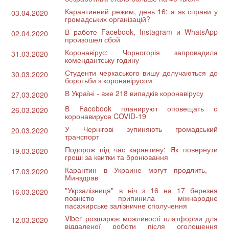
Карантинний режим, день 16: а як справи у
03.04.2020
громадських організацій?
В работе Facebook, Instagram и WhatsApp
02.04.2020
произошел сбой
Коронавірус: Чорногорія запровадила
31.03.2020
комендантську годину
Студенти черкаського вишу долучаються до
30.03.2020
боротьби з коронавірусом
В Україні - вже 218 випадків коронавірусу
27.03.2020
В Facebook планируют оповещать о
26.03.2020
коронавирусе COVID-19
У Чернігові зупиняють громадський
20.03.2020
транспорт
Подорож під час карантину: Як повернути
19.03.2020
гроші за квитки та бронювання
Карантин в Украине могут продлить, –
17.03.2020
Минздрав
"Укрзалізниця" в ніч з 16 на 17 березня
16.03.2020
повністю припинила міжнародне
пасажирське залізничне сполучення
Viber розширює можливості платформи для
12.03.2020
віддаленої роботи після оголошення