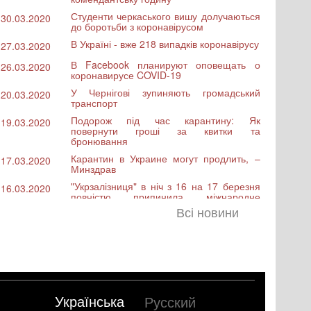
Студенти черкаського вишу долучаються
30.03.2020
до боротьби з коронавірусом
В Україні - вже 218 випадків коронавірусу
27.03.2020
В Facebook планируют оповещать о
26.03.2020
коронавирусе COVID-19
У Чернігові зупиняють громадський
20.03.2020
транспорт
Подорож під час карантину: Як
19.03.2020
повернути гроші за квитки та
бронювання
Карантин в Украине могут продлить, –
17.03.2020
Минздрав
"Укрзалізниця" в ніч з 16 на 17 березня
16.03.2020
повністю припинила міжнародне
пасажирське залізничне сполучення
Всі новини
Viber розширює можливості платформи
12.03.2020
для віддаленої роботи після оголошення
пандемії
У Кропивницькому пропонують
12.03.2020
збудувати льодову арену та розвивати
хокей
Українська
Русский
У Києві з 12 березня обмежать освітній
11.03.2020