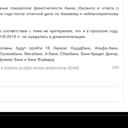
чные показатели финотчетности банка (баланса и отчета о
ри года после отчетной даты по базовому и неблагоприятному
 соответствии с теми же критериями, что и в прошлом году.
18-2019 гг. не нуждались в докапитализации.
должны будут пройти 16 банков: Ощадбанк, Альфа-банк,
Таскомбанк, Мегабанк, А-Банк, Сбербанк, Банк Кредит Днепр,
Правэкс Банк и банк Форвард.
-bankov-projdut-stress-testirovanie-30490
1233