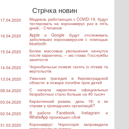
Стрічка новин
Медиков, работающих с COVID-19, будут
17.04.2020
тестировать на коронавирус раз в пять
дней, - Степанов
Apple и Google будут отслеживать
16.04.2020
заболевших коронавирусом с помощью
bluetooth
Более массовые увольнения начнутся
15.04.2020
после карантина, – экс-глава Госслужбы
занятости
Чорнобильські пожежі гасять із літаків та
14.04.2020
вертольотів
Ужасная трагедия в Кировоградской
13.04.2020
области: в пожаре погибли трое детей
С начала карантина официальных
08.04.2020
безработных стало больше на 40 тысяч
Карантинний режим, день 16: а як
03.04.2020
справи у громадських організацій?
В работе Facebook, Instagram и
02.04.2020
WhatsApp произошел сбой
Коронавірус: Чорногорія запровадила
31.03.2020
комендантську годину