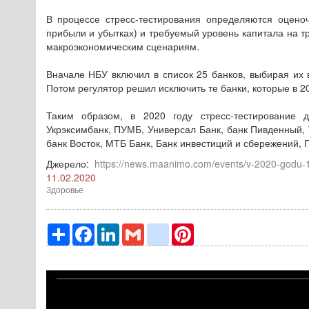
В процессе стресс-тестирования определяются оцено
прибыли и убытках) и требуемый уровень капитала на т
макроэкономическим сценариям.
Вначале НБУ включил в список 25 банков, выбирая их в
Потом регулятор решил исключить те банки, которые в 20
Таким образом, в 2020 году стресс-тестирование 
Укрэксимбанк, ПУМБ, Универсал Банк, банк Пивденный, 
банк Восток, МТБ Банк, Банк инвестиций и сбережений, 
Джерело:
https://news.maanimo.com/events/v-2020-godu-16
11.02.2020
Здоровье
Ресурс
Facebook
LinkedIn
Gmail
google_bookmarks
Pinterest